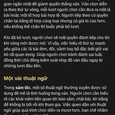
gian ngắn nhất để giành quyền thắng ván. Ván chơi diễn
ra theo thứ tự vòng, mỗi lượt người chơi cần đưa ra một lá
bài hoặc một tổ hợp bài hợp lệ. Người tiếp theo có quyền
chặn lại bằng tổ hợp cùng loại nhưng có giá trị cao hơn,
nếu không thể chặn thì buộc phải bỏ lượt.
Khi đã bỏ lượt, người chơi sẽ mất quyền đánh tiếp cho tới
khi vòng mới được mở. Vì vậy, việc hiểu rõ thứ tự mạnh
yếu giữa các lá bài đơn, đôi, sảnh hay bộ đặc biệt giữ vai
trò rất quan trọng. Giúp người chơi tránh đánh sai luật,
đồng thời chủ động kiểm soát nhịp độ ván đấu ngay từ
những lượt đầu tiên.
Một vài thuật ngữ
Trong
sâm lốc
, một số thuật ngữ thường xuyên được sử
dụng để mô tả tình huống trong ván. Người chơi cần hiểu
rõ các khái niệm liên quan tới báo sâm, chặt bài, tới trắng
để không bị bối rối khi tham gia. Việc quen dần với thuật
ngữ giúp quá trình chơi diễn ra mượt hơn, hạn chế nhầm