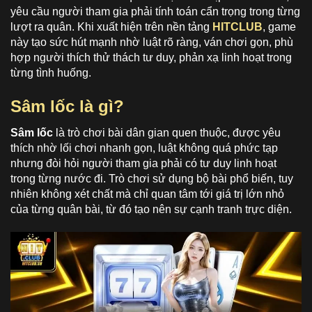
yêu cầu người tham gia phải tính toán cẩn trọng trong từng
lượt ra quân. Khi xuất hiện trên nền tảng
HITCLUB
, game
này tạo sức hút mạnh nhờ luật rõ ràng, ván chơi gọn, phù
hợp người thích thử thách tư duy, phản xạ linh hoạt trong
từng tình huống.
Sâm lốc là gì?
Sâm lốc
là trò chơi bài dân gian quen thuộc, được yêu
thích nhờ lối chơi nhanh gọn, luật không quá phức tạp
nhưng đòi hỏi người tham gia phải có tư duy linh hoạt
trong từng nước đi. Trò chơi sử dụng bộ bài phổ biến, tuy
nhiên không xét chất mà chỉ quan tâm tới giá trị lớn nhỏ
của từng quân bài, từ đó tạo nên sự cạnh tranh trực diện.