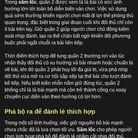
Trong
sâm lốc
, quân 2 được xem là lá bài có sức ảnh
hưởng lớn tới toàn bộ diễn biến ván chơi. Việc sử dụng
quá sớm thường khiến người chơi mất đi lợi thế phòng thủ
quan trọng, đặc biệt trong giai đoạn cuối khi đối thủ chỉ còn
ít bài trên tay. Giữ quân 2 giúp người chơi chủ động kiểm
soát nhịp đánh, tạo ra thế chặn bất ngờ khiến đối phương
buộc phải ngắt chuỗi ra bài liên tiếp.
Thời điểm thích hợp để tung quân 2 thường rơi vào lúc
nhận thấy đối thủ có xu hướng xả bài nhanh hoặc chuẩn bị
về bài, khi đó quân 2 phát huy tối đa giá trị, vừa phá nhịp
đối thủ vừa mở ra cơ hội sắp xếp lại thế bài cho lượt đánh
kế tiếp. Nếu biết kiên nhẫn nắm giữ đúng lúc, quân 2
không chỉ là lá bài mạnh mà còn trở thành công cụ xoay
chuyển cục diện ván theo hướng có lợi hơn.
Phá bộ ra để đánh lẻ thích hợp
Trong một số tình huống, việc giữ nguyên bộ bài mạnh
chưa chắc đã là lựa chọn tối ưu.
Sâm lốc
cho phép người
chơi linh hoạt phá bộ để đánh lẻ nhằm cắt nhịp đối thủ.