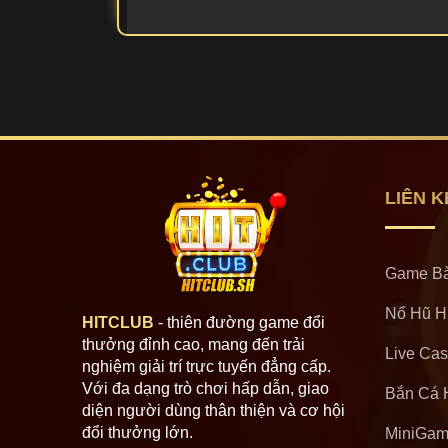
Trải nghiệm s
Không gian sảnh còn tích hợp các tính năng h
dàng làm quen mà không lo bỏ lỡ bước quan trọ
nghiệm mượt mà trên máy tính hay thiết bị di đ
LIÊN 
Lý do phải trải nghiệm tại 
Trước khi bước vào từng trò chơi cụ thể, hội 
Game Bài
game bài
ở đây không chỉ cung cấp đa dạng lo
Nổ Hũ Hi
minh bạch:
HITCLUB
- thiên đường game đổi
thưởng đỉnh cao, mang đến trải
Live Cas
nghiệm giải trí trực tuyến đẳng cấp.
Với đa dạng trò chơi hấp dẫn, giao
Bắn Cá H
diện người dùng thân thiện và cơ hội
đổi thưởng lớn.
MiniGame