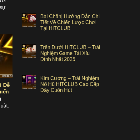
ười
 sự
Bài Chắn| Hướng Dẫn Chi
Tiết Về Chiến Lược Chơi
Tại HITCLUB
Trên Dưới HITCLUB – Trải
Nghiệm Game Tài Xỉu
Đỉnh Nhất 2025
Kim Cương – Trải Nghiệm
Nổ Hũ HITCLUB Cao Cấp
i Dễ
Đầy Cuốn Hút
hiến
i
uật,