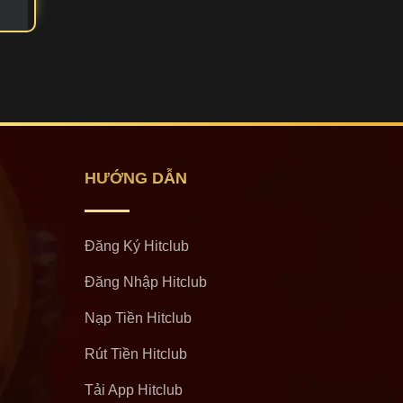
hủ dễ
rải
HƯỚNG DẪN
ảnh
Đăng Ký Hitclub
ằng,
Đăng Nhập Hitclub
Nạp Tiền Hitclub
Rút Tiền Hitclub
Tải App Hitclub