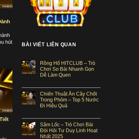
Dành
thành
hu hút
BÀI VIẾT LIÊN QUAN
Rồng Hổ HITCLUB – Trò
Chơi So Bài Nhanh Gọn
Dễ Làm Quen
Chiến Thuật Ăn Cây Chốt
Trong Phỏm – Top 5 Nước
Đi Hiệu Quả
Tiết
Sâm Lốc – Trò Chơi Bài
Đòi Hỏi Tư Duy Linh Hoạt
Nhất 2025