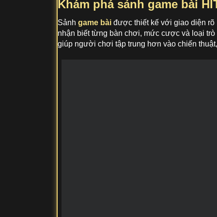
Khám phá sảnh game bài H
Sảnh
game bài
được thiết kế với giao diện rõ
nhận biết từng bàn chơi, mức cược và loại trò
giúp người chơi tập trung hơn vào chiến thuật