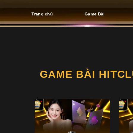
Bỏ
qua
Trang chủ
Game Bài
nội
dung
GAME BÀI HITCL