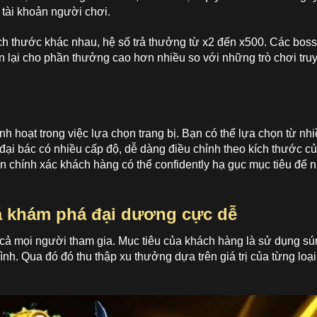
o tài khoản người chơi.
kích thước khác nhau, hệ số trả thưởng từ x2 đến x500. Các bos
ớn lại cho phần thưởng cao hơn nhiều so với những trò chơi tru
inh hoạt trong việc lựa chọn trang bị. Bạn có thể lựa chọn từ nh
g đại bác có nhiều cấp độ, dễ dàng điều chỉnh theo kích thước c
n chính xác khách hàng có thể confidently hạ gục mục tiêu để 
á khám phá đại dương cực dễ
 cả mọi người tham gia. Mục tiêu của khách hàng là sử dụng s
hình. Qua đó đó thu thập xu thưởng dựa trên giá trị của từng loại