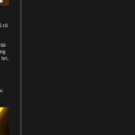
ủ có
tài
ồng
lợi,
ời