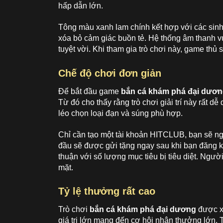
hấp dẫn lớn.
Tông màu xanh lam chính kết hợp với các sinh
xóa bỏ cảm giác buồn tẻ. Hệ thống âm thanh vui
tuyệt vời. Khi tham gia trò chơi này, game thủ
Chế độ chơi đơn giản
Để bắt đầu game
bắn cá khám phá đại dươ
Từ đó cho thấy rằng trò chơi giải trí này rất 
léo chọn loại đạn và súng phù hợp.
Chỉ cần tạo một tài khoản HITCLUB, bạn sẽ ng
đầu sẽ được gửi tặng ngay sau khi bạn đăng ký 
thuận với số lượng mục tiêu bị tiêu diệt. Người
mặt.
Tỷ lệ thưởng rất cao
Trò chơi
bắn cá khám phá đại dương
được xe
giá trị lớn mang đến cơ hội nhận thưởng lớn. 