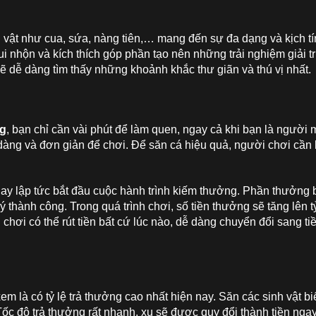
 vật như cua, sứa, nàng tiên,… mang đến sự đa dạng và kịch tí
 nhộn và kích thích góp phần tạo nên những trải nghiệm giải tr
 sẽ dễ dàng tìm thấy những khoảnh khắc thư giãn và thú vị nhất.
ng
, bạn chỉ cần vài phút để làm quen, ngay cả khi bạn là người 
dễ dàng và đơn giản để chơi. Để săn cá hiệu quả, người chơi cần
ay lập tức bắt đầu cuộc hành trình kiếm thưởng. Phần thưởng 
thành công. Trong quá trình chơi, số tiền thưởng sẽ tăng lên tỷ
 chơi có thể rút tiền bất cứ lúc nào, dễ dàng chuyển đổi sang ti
m là có tỷ lệ trả thưởng cao nhất hiện nay. Săn các sinh vật bi
Tốc độ trả thưởng rất nhanh, xu sẽ được quy đổi thành tiền nga