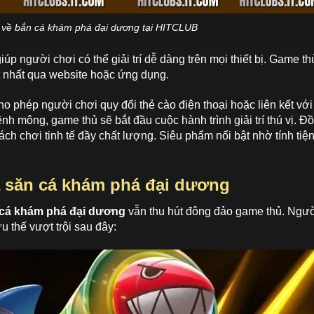
n về bắn cá khám phá đại dương tại HITCLUB
úp người chơi có thể giải trí dễ dàng trên mọi thiết bị. Game th
t nhất qua website hoặc ứng dụng.
o phép người chơi quy đổi thẻ cào điện thoại hoặc liên kết với 
 mông, game thủ sẽ bắt đầu cuộc hành trình giải trí thú vị. Đ
ch chơi tinh tế đầy chất lượng. Siêu phẩm nổi bật nhờ tính tiện 
a săn cá khám phá đại dương
cá khám phá đại dương
vẫn thu hút đông đảo game thủ. Ngư
u thế vượt trội sau đây: