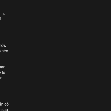
nh,
í
mới.
 khéo
ban
 lệ
ền
ển có
y sau