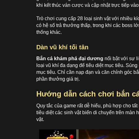
khi kết thúc ván cược và cập nhật trực tiếp và
Trò chơi cung cấp 28 loại sinh vật với nhiều 
có hệ số trả thưởng thấp, trong khi các boss l
thống khác.
Dàn vũ khí tối tân
Bắn cá khám phá đại dương
nổi bật với sự l
loại vũ khí đa dạng để tiêu diệt mục tiêu. Sún
mục tiêu. Chỉ cần nạp đạn và căn chỉnh góc bắ
phần thưởng giá trị.
Hướng dẫn cách chơi bắn c
Quy tắc của game rất dễ hiểu, phù hợp cho tất
tiêu diệt các sinh vật biển di chuyển trên màn 
vật.