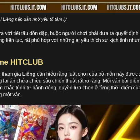
 Liêng hấp dẫn nhờ yếu tố tâm lý
a với tiết tấu dồn dập, buộc người chơi phải đưa ra quyết định
 liên tục, rất phù hợp với những ai yêu thích sự kịch tính như
game HITCLUB
i tham gia
Liêng
cần hiểu rằng luật chơi của bộ môn này được 
ại ẩn chứa chiều sâu chiến thuật rất rõ ràng. Mỗi ván bài diễn
m chắc trình tự hành động, quyền lựa chọn ở từng thời điểm cũ
g một ván.