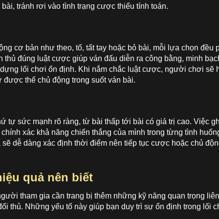
ài, tránh rơi vào tình trạng cược thiếu tính toán.
g cơ bản như theo, tố, tất tay hoặc bỏ bài, mỗi lựa chọn đều 
n thủ đúng luật cược giúp ván đấu diễn ra công bằng, minh bạc
 dựng lối chơi ổn định. Khi nắm chắc luật cược, người chơi sẽ 
 được thế chủ động trong suốt ván bài.
 tự sức mạnh rõ ràng, từ bài thấp tới bài có giá trị cao. Việc gh
 chính xác khả năng chiến thắng của mình trong từng tình huốn
ia sẽ dễ dàng xác định thời điểm nên tiếp tục cược hoặc chủ độn
iệu quả nên biết
gười tham gia cần trang bị thêm những kỹ năng quan trọng liê
đối thủ. Những yếu tố này giúp bạn duy trì sự ổn định trong lối c