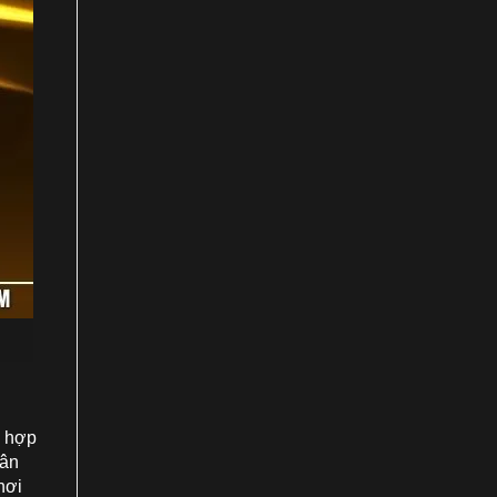
ù hợp
hân
hơi