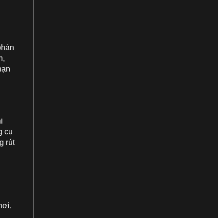
phản
h,
hạn
i
g cụ
g rút
n
hơi,