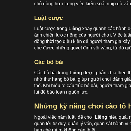
chủ động hơn trong việc kiểm soát nhịp độ ván b
Luật cược
Luật cược trong
Liêng
xoay quanh các hành độn
ánh chiến lược riêng của người chơi. Việc tuâ
đồng thời tạo điều kiện để người tham gia xây
chế được những quyết định vội vàng, từ đó giữ
Các bộ bài
Các bộ bài trong
Liêng
được phân chia theo thứ
nhớ thứ hạng bộ bài giúp người chơi đánh giá
thể. Khi hiểu rõ cấu trúc bộ bài, người tham g
lui để bảo toàn nguồn lực.
Những kỹ năng chơi cào tố h
Ngoài việc nắm luật, để chơi
Liêng
hiệu quả, n
quan tới tư duy, quản lý vốn, quan sát hành vi 
hạn chế rủi ro không cần thiết.