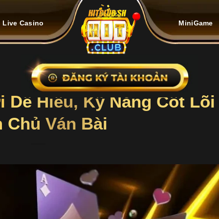
Live Casino
MiniGame
i Dễ Hiểu, Kỹ Năng Cốt Lõi
 Chủ Ván Bài