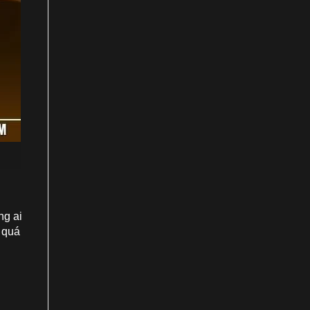
ng ai
 quá