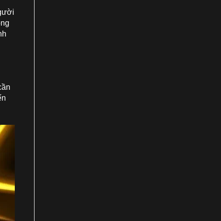
gười
ộng
nh
cần
ến