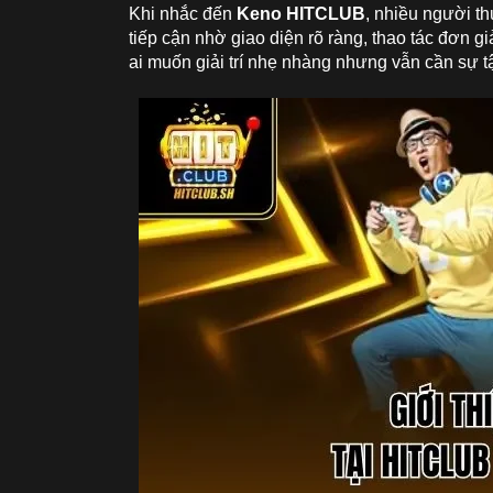
Khi nhắc đến
Keno HITCLUB
, nhiều người t
tiếp cận nhờ giao diện rõ ràng, thao tác đơn 
ai muốn giải trí nhẹ nhàng nhưng vẫn cần sự t