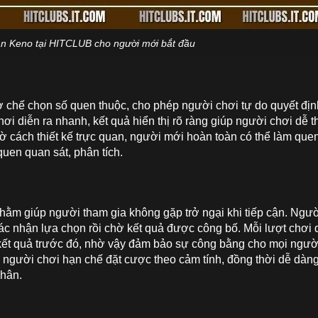
uan Keno tại HITCLUB cho người mới bắt đầu
chế chọn số quen thuộc, cho phép người chơi tự do quyết địn
ơi diễn ra nhanh, kết quả hiển thị rõ ràng giúp người chơi dễ t
hờ cách thiết kế trực quan, người mới hoàn toàn có thể làm quen
 quen quan sát, phân tích.
hằm giúp người tham gia không gặp trở ngại khi tiếp cận. Ngư
ác nhận lựa chọn rồi chờ kết quả được công bố. Mỗi lượt chơi 
ừ kết quả trước đó, nhờ vậy đảm bảo sự công bằng cho mọi ngườ
p người chơi hạn chế đặt cược theo cảm tính, đồng thời dễ dàn
nhân.