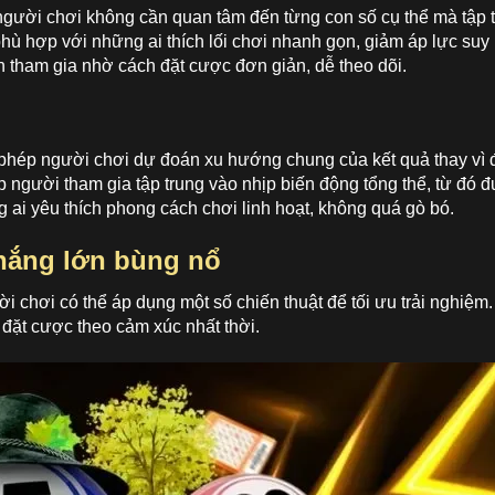
 người chơi không cần quan tâm đến từng con số cụ thể mà tập 
phù hợp với những ai thích lối chơi nhanh gọn, giảm áp lực suy 
ình tham gia nhờ cách đặt cược đơn giản, dễ theo dõi.
phép người chơi dự đoán xu hướng chung của kết quả thay vì 
 người tham gia tập trung vào nhịp biến động tổng thể, từ đó đ
 ai yêu thích phong cách chơi linh hoạt, không quá gò bó.
thắng lớn bùng nổ
 chơi có thể áp dụng một số chiến thuật để tối ưu trải nghiệm.
ì đặt cược theo cảm xúc nhất thời.