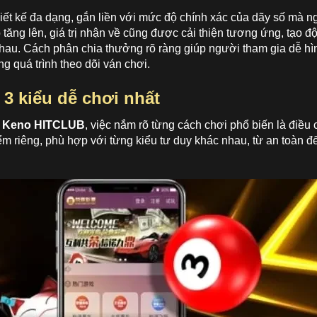
ết kế đa dạng, gắn liền với mức độ chính xác của dãy số mà n
tăng lên, giá trị nhận về cũng được cải thiện tương ứng, tạo đ
hau. Cách phân chia thưởng rõ ràng giúp người tham gia dễ hì
ng quá trình theo dõi ván chơi.
 kiểu dễ chơi nhất
i
Keno HITCLUB
, việc nắm rõ từng cách chơi phổ biến là điều 
ểm riêng, phù hợp với từng kiểu tư duy khác nhau, từ an toàn đ