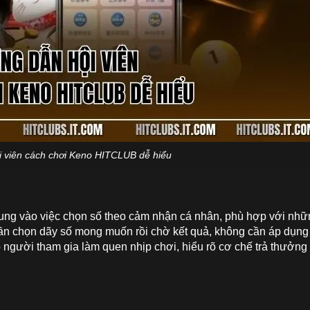
 viên cách chơi Keno HITCLUB dễ hiểu
rung vào việc chọn số theo cảm nhận cá nhân, phù hợp với nhữ
cần chọn dãy số mong muốn rồi chờ kết quả, không cần áp dụng
p người tham gia làm quen nhịp chơi, hiểu rõ cơ chế trả thưởng