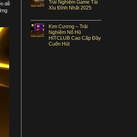
Trải Nghiệm Game Tài
ến dễ
Xỉu Đỉnh Nhất 2025
hững
Kim Cương – Trải
Nghiệm Nổ Hũ
HITCLUB Cao Cấp Đầy
Cuốn Hút