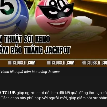
oi Keno hiệu quả đảm bảo thắng Jackpot
HITCLUB
giúp người chơi dễ theo dõi kết quả, đồng thời tạo c
a. Cách chọn này phù hợp với người mới, giúp giảm bớt sự phân