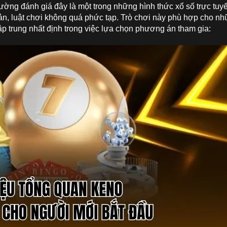
hường đánh giá đây là một trong những hình thức xổ số trực tuy
giản, luật chơi không quá phức tạp. Trò chơi này phù hợp cho n
ập trung nhất định trong việc lựa chọn phương án tham gia: