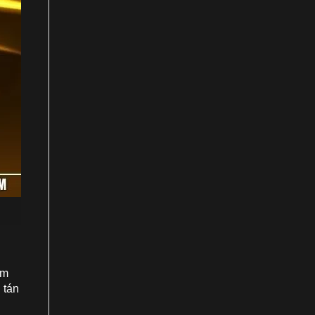
ảm
 tán