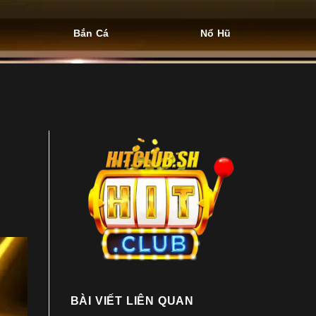
Bắn Cá
Nổ Hũ
BÀI VIẾT LIÊN QUAN