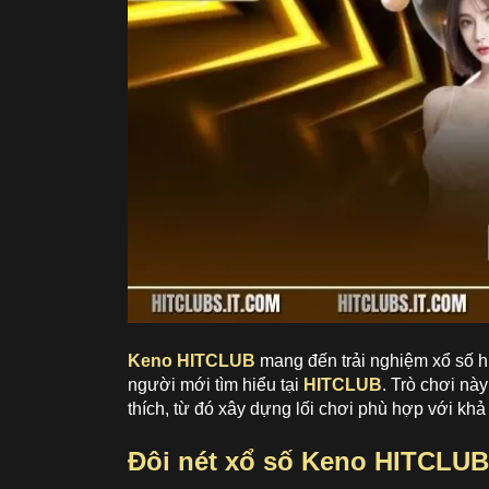
Keno HITCLUB
mang đến trải nghiệm xổ số hi
người mới tìm hiểu tại
HITCLUB
. Trò chơi nà
thích, từ đó xây dựng lối chơi phù hợp với kh
Đôi nét xổ số Keno HITCLUB