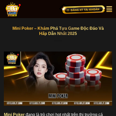
Bỏ
qua
nội
dung
Mini Poker – Khám Phá Tựa Game Độc Đáo Và
Hấp Dẫn Nhất 2025
Mini Poker
đang là trò chơi hot nhất trên thị trường cá