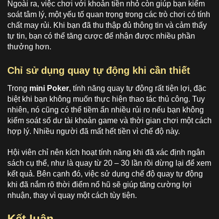
Ngoài ra, việc chơi với khoản tiền nhỏ còn giúp bạn kiểm
soát tâm lý, một yếu tố quan trọng trong các trò chơi có tính
chất may rủi. Khi bạn đã thu thập đủ thông tin và cảm thấy
tự tin, bạn có thể tăng cược để nhận được nhiều phần
thưởng hơn.
Chỉ sử dụng quay tự động khi cần thiết
Trong
mini Poker
, tính năng quay tự động rất tiện lợi, đặc
biệt khi bạn không muốn thực hiện thao tác thủ công. Tuy
nhiên, nó cũng có thể tiềm ẩn nhiều rủi ro nếu bạn không
kiểm soát số dư tài khoản game và thời gian chơi một cách
hợp lý. Nhiều người đã mất hết tiền vì chế độ này.
Hội viên chỉ nên kích hoạt tính năng khi đã xác định ngân
sách cụ thể, như là quay từ 20 – 30 lần rồi dừng lại để xem
kết quả. Bên cạnh đó, việc sử dụng chế độ quay tự động
khi đã nắm rõ thời điểm nổ hũ sẽ giúp tăng cường lợi
nhuận, thay vì quay một cách tùy tiện.
Kết luận