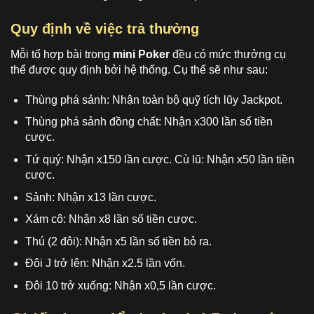
Quy định về việc trả thưởng
Mỗi tổ hợp bài trong
mini Poker
đều có mức thưởng cụ
thể được quy định bởi hệ thống. Cụ thể sẽ như sau:
Thùng phá sảnh: Nhận toàn bộ quỹ tích lũy Jackpot.
Thùng phá sảnh đồng chất: Nhận x300 lần số tiền
cược.
Tứ quý: Nhận x150 lần cược. Cù lũ: Nhận x50 lần tiền
cược.
Sảnh: Nhận x13 lần cược.
Xám cô: Nhận x8 lần số tiền cược.
Thú (2 đôi): Nhận x5 lần số tiền bỏ ra.
Đôi J trở lên: Nhận x2.5 lần vốn.
Đôi 10 trở xuống: Nhận x0,5 lần cược.