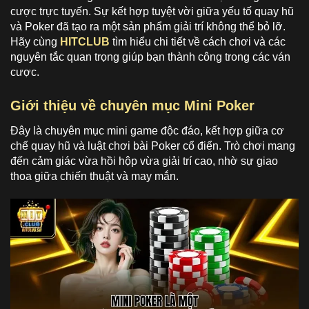
cược trực tuyến. Sự kết hợp tuyệt vời giữa yếu tố quay hũ
và Poker đã tạo ra một sản phẩm giải trí không thể bỏ lỡ.
Hãy cùng
HITCLUB
tìm hiểu chi tiết về cách chơi và các
nguyên tắc quan trọng giúp bạn thành công trong các ván
cược.
Giới thiệu về chuyên mục Mini Poker
Đây là chuyên mục mini game độc đáo, kết hợp giữa cơ
chế quay hũ và luật chơi bài Poker cổ điển. Trò chơi mang
đến cảm giác vừa hồi hộp vừa giải trí cao, nhờ sự giao
thoa giữa chiến thuật và may mắn.