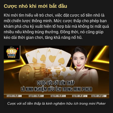
Cược nhỏ khi mới bắt đầu
Khi mới tìm hiểu về trò chơi, việc đặt cược số tiền nhỏ là
một chiến lược thông minh. Mức cược thấp cho phép bạn
khám phá chu kỳ xuất hiện tổ hợp bài mà không bị mất quá
nhiều nếu không trúng thưởng. Đồng thời, nó cũng giúp
kéo dài thời gian chơi, tăng khả năng nổ hũ.
Cược với số tiền thấp là kinh nghiệm hữu ích trong mini Poker