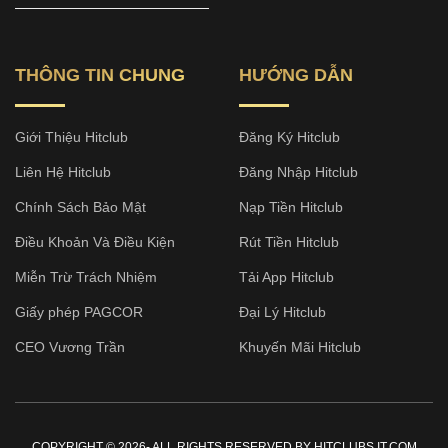
THÔNG TIN CHUNG
HƯỚNG DẪN
Giới Thiệu Hitclub
Đăng Ký Hitclub
Liên Hệ Hitclub
Đăng Nhập Hitclub
Chính Sách Bảo Mật
Nạp Tiền Hitclub
Điều Khoản Và Điều Kiện
Rút Tiền Hitclub
Miễn Trừ Trách Nhiệm
Tải App Hitclub
Giấy phép PAGCOR
Đại Lý Hitclub
CEO Vương Trần
Khuyến Mãi Hitclub
COPYRIGHT © 2026- ALL RIGHTS RESERVED BY HITCLUBS.IT.COM